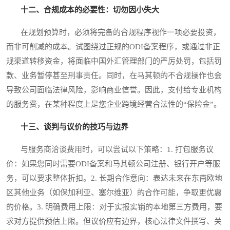
十二、合规成本的必要性：切勿因小失大
在规划预算时，必须将完备的合规程序视作一项必要投资，
而非可削减的成本。试图绕过正规的ODI备案程序，或通过非正
规渠道转移资金，将面临中国外汇管理部门的严厉处罚，包括罚
款、业务暂停甚至刑事责任。同时，在马其顿的不合规操作也会
导致公司面临法律风险，影响商业信誉。因此，支付给专业机构
的服务费，在某种程度上是您企业跨境经营合法性的“保险金”。
十三、谈判与议价的技巧与边界
与服务商洽谈费用时，可以尝试以下策略：1. 打包服务议
价：如果您同时需要ODI备案和马其顿公司注册、银行开户等服
务，可以要求整体折扣。2. 长期合作意向：表达未来在东南欧地
区其他业务（如保加利亚、塞尔维亚）的合作可能，争取更优惠
的价格。3. 明确费用上限：对于实报实销的本地第三方费用，要
求对方提供预估上限。但议价应有边界，核心法律文件撰写、关