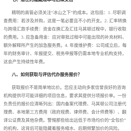
精明的高管必须关注“冰山之下”的成本。这包括：1. 尽职调
查费用：若涉及并购，这是一笔必要且不小的开支。2. 汇率转换
与跨境汇款手续费：资金在换汇及汇往马其顿过程中，银行收取
的费用。3. 应急备用金：应对审批过程中可能出现的补充材料、
额外解释所产生的加急服务费。4. 年度维护费：公司成立后，每
年的财务审计、年报提交、税务申报等仍需本地专业机构支持，
这会产生持续性年费。
八、如何获取与评估代办服务报价？
获取报价不是简单地比价。您应主动向多家信誉良好的咨询
机构提供尽可能详细的项目信息，要求其提供分项报价单。一份
负责任的报价应清晰列出：国内备案代理费、马其顿公司注册代
理费、本地第三方费用（政府规费、律师费、会计师费等）、翻
译公证费及其他杂费。警惕那些给出远低于市场均价的“全包价”
的机构，这背后可能隐藏着服务缩水、后期频繁加价的风险。