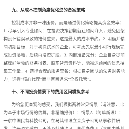
九、从成本控制角度优化您的备案策略
控制成本并非一味压价，而是通过优化策略提高资金效率：
1. 尽早引入专业顾问：在投资决策初期就让顾问介入，避免因架
构设计错误导致的推倒重来，这是最大的成本节约。2. 明确并精
简初期目标：对于初次试水的企业，可考虑先以最小可行规模完
成投资落地，后续再增资扩股。3. 内部准备充分：企业自身提前
整理好清晰的财务报表、股东背景资料等，能减少顾问的信息搜
集工作量。4. 选择合理的服务套餐：根据自身团队的法务财务能
力，选择“核心代理”而非盲目追求“全权托管”。
十、不同投资情景下的费用区间模拟参考
为给您更直观的感受，我们模拟两种常见情景（请注意，此
为基于市场行情的估算，非精确报价）：情景A（简单新设）：
一家中国民营科技公司，在马其顿设立全资子公司从事软件研
发，注册资本适中，不涉及特殊许可。总代办费用（含国内外基