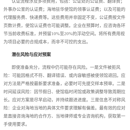
认证流程涉及多项费用，包括：公证处的公证费、翻译费；
外事办公室的认证费；海地驻华使馆的领事认证费；以及可能的
代理服务费、快递费等。这些费用并非固定不变，公证费按文件
页数计费，使馆认证费也可能调整。企业在预算时，应咨询各环
节当前收费标准，并预留10%至20%的浮动空间。将所有费用视
为项目必要的合规成本，而非不可控的支出。
潜在风险与应对预案
即使准备充分，流程中仍可能存在风险。一是文件被拒风
险：可能因格式不符、翻译错误、或内容敏感被使领馆退回。应
对方法是严格按最新要求准备，必要时可先提交样本预审。二是
时间延误风险：因节假日、使馆临时闭馆或政策调整导致周期拉
长。应对方案是尽早启动，并持续跟进进度。三是信息不对称风
险：企业对海地当地的具体文件要求理解有偏差。最有效的应对
是直接咨询海地的合作方、当地律师或专业咨询机构，获取第一
手使用要求。