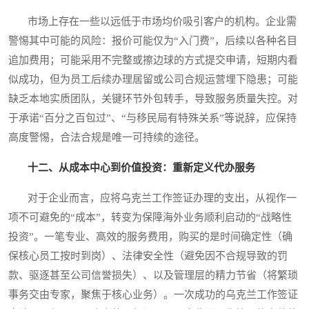
市场上存在一些以远低于市场均价吸引客户的机构。企业需
警惕其中可能的风险：报价可能仅为“入门费”，后续以各种名目
追加费用；可能采用不完整或擦边球的方式提交申请，短期内看
似成功，但为员工后续办理居留或公司合规运营埋下隐患；可能
缺乏本地实质团队，关键环节外包转手，导致服务质量失控。对
于承诺“百分之百包过”、“与移民局有特殊关系”等说辞，应保持
高度警惕，合法合规是唯一可持续的途径。
十二、从成本中心到价值投资：重新定义代办服务
对于企业而言，应将乌克兰工作签证办理的支出，从视作一
项不可避免的“成本”，转变为保障海外业务顺利启动的“战略性
投资”。一笔专业、高效的服务费用，购买的是时间确定性（确
保核心员工按时到岗）、法律安全性（避免因不合规导致的罚
款、驱逐甚至公司信誉损失）、以及管理层的精力节省（将繁琐
事务交由专家，聚焦于核心业务）。一次成功的乌克兰工作签证