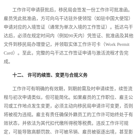
工作许可申请获批后，移民局会签发一份工作许可批准函。
雇员凭此批准函，方可向乌干达驻外使领馆（如驻中国大使馆）
申请对应的入境签证（通常为单次入境的工作签证）。抵达乌干
达后，必须在规定时间内（例如90天内）凭签证、批准函及其他
文件到移民局办理登记，并领取实体工作许可卡（Work Permit
Card）。至此，完整的乌干达工作签证申请与激活流程才告完
成。
十二、 许可的续签、变更与合规义务
工作许可有明确的有效期，到期前需及时申请续签，续签流
程与初次申请类似，但可能简化。如果雇员的工作职位、雇主公
司或工作地点发生变更，必须主动向移民局申请许可变更，否则
将被视为违规。雇主有责任确保外籍员工的工作许可始终处于有
效状态，并依法为其代扣代缴所得税等税费。违反工作许可规
定，可能导致高额罚款、许可被吊销、雇员被驱逐出境，甚至影