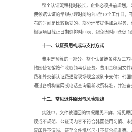
整个认证流程耗时较长，企业必须提前规划。公证
使领馆认证的常规办理时间约为5至10个工作日
右的时间是比较稳妥的。部分环节提供加急服务，
根据项目截止日期倒排时间表，避免因时间仓促而选
十一、认证费用构成与支付方式
费用是预算的一部分。整个认证链条涉及三方收
韩国使领馆按件收取领事认证费。费用金额因文件
费和外交部认证费通常现场现金或刷卡支付；韩国
通过各机构官网或电话查询最新收费标准，并准备
十二、常见退件原因与风险规避
实践中，文件被退回的情况屡见不鲜。常见原因
误或不规范、公证词内容不符合韩国使用习惯、未
复印件不清晰、甚至文件纸张尺寸不符合标准等。规