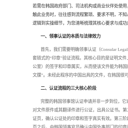
若需在韩国政府部门、司法机构或商业伙伴处使用
触此业务时，往往感到流程繁琐、要求不明，不知
逻辑到实操细节，为您清晰梳理其核心要求与成功
一、领事认证的本质与法律效力
首先，我们需要明确领事认证（Consular Leg
套链式的“印章”验证流程。其核心目的是证明文
公室）的签字和印章属实，从而使该文件能为韩国
文牒”。未经此程序的中国出具的文件，在韩国很
二、认证流程的三大核心阶段
完整的韩国领事馆认证申请并非一步到位，它遵
对文件原件或其翻译件进行公证，出具公证书。第
证页，确认公证处的印章和签字真实有效。第三阶
页之后，由韩国领事官员确认中国外事部门的印章