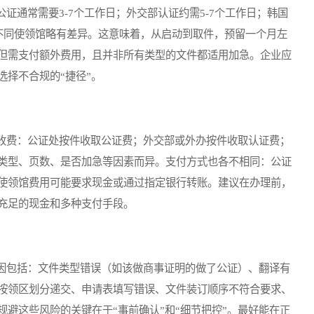
通常需要3-7个工作日；外交部认证约需5-7个工作日；韩国
，不同使领馆略有差异。这意味着，从启动到取件，预留一个月左
但需支付额外费用，且并非所有类型的文件都适用加急。企业应
择不合规的“捷径”。
费：公证处按件收取公证费；外交部或外办按件收取认证费；
类型、页数、是否加急等因素而异。支付方式也各不相同：公证
使领馆费用可能要求现金或通过指定银行转账。建议在办理前，
充足的现金和多种支付手段。
包括：文件类型错误（如该做商事证明的做了公证）、翻译有
按领区划分递交、申请表填写错误、文件装订顺序不符合要求、
避这些风险的关键在于“事前确认”和“细节把控”。最好能在正