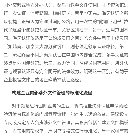
国外交部或地方外办认证，然后再送至文件使用国驻华使领馆进
行二次认证。流程繁琐、耗时更长、费用也更高。海牙认证之所
以便捷，正是因为它通过国际公约，用一次性的“附加证明书”替
代了这整个使领馆认证环节。关键区别在于：第一，适用范围不
同。海牙认证仅适用于公约成员国之间；若文件需用于非成员国
（如越南、加拿大大部分省份），则必须走领事认证路径。第
二，流程终点不同。海牙认证在中国境内即告完成；领事认证的
终点是外国使领馆。第三，效力等同。在成员国范围内，海牙认
证与领事认证具有完全同等的法律效力。明确这一区别，有助于
企业根据文件目的地正确选择认证路径。
构建企业内部涉外文件管理的标准化流程
对于频繁进行国际业务的企业，将乌拉圭海牙认证申请的经
验沉淀为标准化的内部管理流程，能产生长远的效益。建议设立
专岗或指定专人负责涉外文件管理，其职责包括：建立文件模板
库，对常用的授权书、声明书等格式进行标准化；与一家可靠的