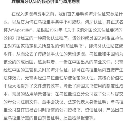
理解海牙认证的核心价值与适用场景
在深入步骤与费用之前，我们首先要明确海牙认证究竟是什
么，以及它为何在乌拉圭事务中不可或缺。海牙认证，其正式名
称为“Apostille”，是根据1961年《关于取消外国公文认证要求的
公约》所建立的一种简化认证程序。该公约成员国之间相互承认
由对方国家指定机关所签发的“附加证明书”，即海牙认证贴签或
附件，从而免去了传统领事认证的繁琐步骤。乌拉圭和中国均为
该公约的成员国，这意味着，一份在中国出具的商业文件，只需
经过中国的主管机关附加海牙认证，即可在乌拉圭境内直接产生
法律效力，无需再经过乌拉圭驻华使领馆的认证。其核心价值在
于极大地提升了文件流转效率，降低了跨国文书使用的制度性成
本。常见的适用场景包括：在乌拉圭设立分公司或子公司时提交
的母公司注册文件、董事会决议、法定代表人身份证明；与乌拉
圭公司签订贸易合同时所需的公司授权书、资信证明；产品出口
至乌拉圭所需的自由销售证明、质量检测报告等。