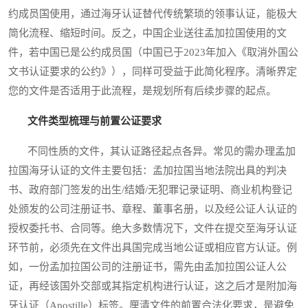
约成员国使用，通过海牙认证替代传统繁琐的领事认证，能极大
简化流程、缩短时间。反之，中国企业送往孟加拉国使用的文
件，若中国已是公约成员国（中国已于2023年加入《取消外国公
文书认证要求的公约》），同样可受益于此简化程序。清晰界定
您的文件是否适用于此流程，是规划所有后续步骤的起点。
文件类型梳理与前置公证要求
不同性质的文件，其认证路径起点各异。常见的需办理孟加
拉国海牙认证的文件主要包括：孟加拉国当地法院出具的判决
书、政府部门签发的出生/结婚/无犯罪记录证明、商业机构登记
处颁发的公司注册证书、章程、董事名册，以及经公证人认证的
授权委托书、合同等。绝大多数情况下，文件在提交至海牙认证
环节前，必须先在文件出具国完成当地公证或相应官方认证。例
如，一份孟加拉国公司的注册证书，需先由孟加拉国公证人公
证，再经该国外交部或其指定机构进行认证，这之后才是附加海
牙认证（Apostille）标签。厘清文件的前置合法化要求，是避免