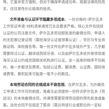
等，它虽非官方强制，但对于确保申请成功率、规避法律风险而
言，往往是性价比极高的投资。
文件准备与认证环节隐藏多项成本
。一份合格的<萨尔瓦多
工作签证申请>材料清单通常冗长且要求严格。核心文件包括经
认证的公司注册文件、萨尔瓦多劳动部批准的雇佣合同、申请人
的无犯罪记录证明（需经海牙认证或领事认证）、学历与专业资
格证明、体检报告等。每一份文件在萨尔瓦多境外产生，几乎都
需要经过公证、翻译成西班牙语、以及由萨尔瓦多驻外使领馆或
海牙认证公约成员国相关机构进行认证。这一连串的程序不仅耗
时，每一步都涉及费用，包括公证费、翻译费、认证费、国际快
递费等，累积起来可能是一笔不小的数目。
本地劳动合同的合规成本不容忽视
。在萨尔瓦多，为外籍员
工申请工作许可的前提，是雇主必须提供一份符合萨尔瓦多《劳
动法》的本地雇佣合同，并通常需要获得劳动部的预先批准或备
案。这份合同不仅规定了薪资（需达到该行业或职位的一定标