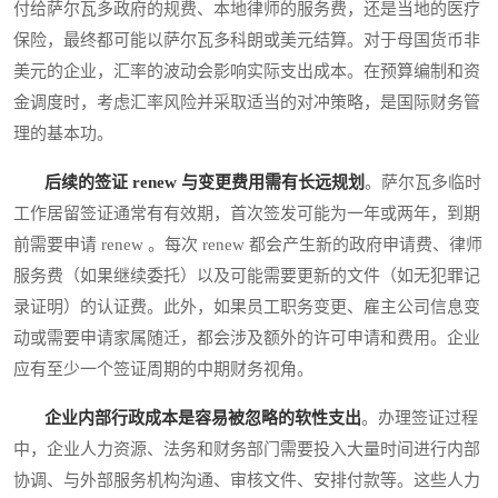
付给萨尔瓦多政府的规费、本地律师的服务费，还是当地的医疗
保险，最终都可能以萨尔瓦多科朗或美元结算。对于母国货币非
美元的企业，汇率的波动会影响实际支出成本。在预算编制和资
金调度时，考虑汇率风险并采取适当的对冲策略，是国际财务管
理的基本功。
后续的签证 renew 与变更费用需有长远规划
。萨尔瓦多临时
工作居留签证通常有有效期，首次签发可能为一年或两年，到期
前需要申请 renew 。每次 renew 都会产生新的政府申请费、律师
服务费（如果继续委托）以及可能需要更新的文件（如无犯罪记
录证明）的认证费。此外，如果员工职务变更、雇主公司信息变
动或需要申请家属随迁，都会涉及额外的许可申请和费用。企业
应有至少一个签证周期的中期财务视角。
企业内部行政成本是容易被忽略的软性支出
。办理签证过程
中，企业人力资源、法务和财务部门需要投入大量时间进行内部
协调、与外部服务机构沟通、审核文件、安排付款等。这些人力