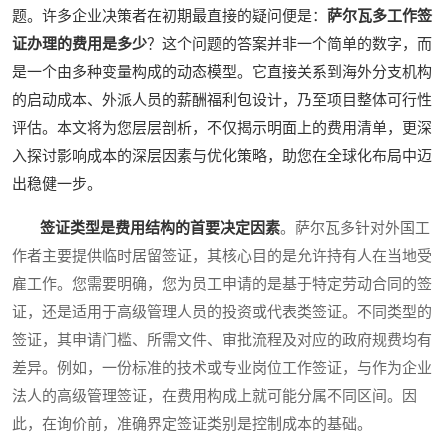
题。许多企业决策者在初期最直接的疑问便是：
萨尔瓦多工作签
证办理的费用是多少
？这个问题的答案并非一个简单的数字，而
是一个由多种变量构成的动态模型。它直接关系到海外分支机构
的启动成本、外派人员的薪酬福利包设计，乃至项目整体可行性
评估。本文将为您层层剖析，不仅揭示明面上的费用清单，更深
入探讨影响成本的深层因素与优化策略，助您在全球化布局中迈
出稳健一步。
签证类型是费用结构的首要决定因素
。萨尔瓦多针对外国工
作者主要提供临时居留签证，其核心目的是允许持有人在当地受
雇工作。您需要明确，您为员工申请的是基于特定劳动合同的签
证，还是适用于高级管理人员的投资或代表类签证。不同类型的
签证，其申请门槛、所需文件、审批流程及对应的政府规费均有
差异。例如，一份标准的技术或专业岗位工作签证，与作为企业
法人的高级管理签证，在费用构成上就可能分属不同区间。因
此，在询价前，准确界定签证类别是控制成本的基础。