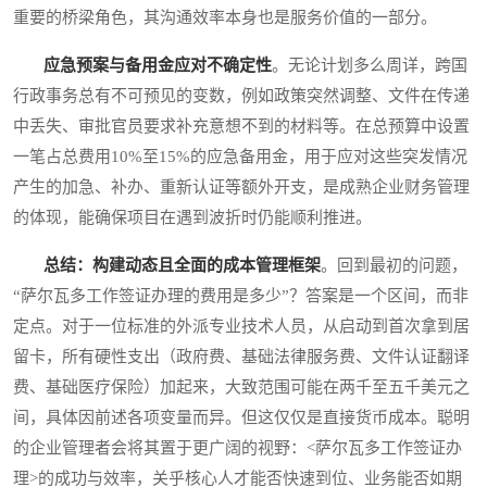
重要的桥梁角色，其沟通效率本身也是服务价值的一部分。
应急预案与备用金应对不确定性
。无论计划多么周详，跨国
行政事务总有不可预见的变数，例如政策突然调整、文件在传递
中丢失、审批官员要求补充意想不到的材料等。在总预算中设置
一笔占总费用10%至15%的应急备用金，用于应对这些突发情况
产生的加急、补办、重新认证等额外开支，是成熟企业财务管理
的体现，能确保项目在遇到波折时仍能顺利推进。
总结：构建动态且全面的成本管理框架
。回到最初的问题，
“萨尔瓦多工作签证办理的费用是多少”？答案是一个区间，而非
定点。对于一位标准的外派专业技术人员，从启动到首次拿到居
留卡，所有硬性支出（政府费、基础法律服务费、文件认证翻译
费、基础医疗保险）加起来，大致范围可能在两千至五千美元之
间，具体因前述各项变量而异。但这仅仅是直接货币成本。聪明
的企业管理者会将其置于更广阔的视野：<萨尔瓦多工作签证办
理>的成功与效率，关乎核心人才能否快速到位、业务能否如期