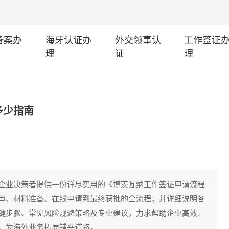
I备案办
海牙认证办
外交领事认
工作签证
理
证
理
多少指南
企业决策者提供一份详尽实用的《博茨瓦纳工作签证申请流程
审、材料准备、在线申请到最终获批的全流程，并详细说明各
键步骤、常见风险规避策略及专业建议，力求帮助企业高效、
，为海外业务拓展铺平道路。