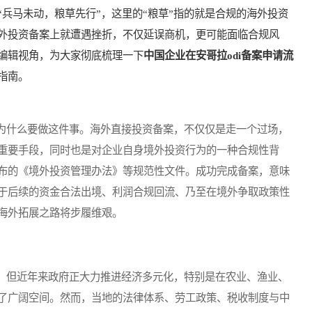
兵马未动，粮草先行”，这里的“粮草”指的就是合规的海外投资
外投资备案上就遭遇挫折，不仅延误商机，更可能面临合规风
编辑视角，为大家彻底梳理一下
中国企业在安哥拉odi备案申请流
指南。
什么要做这件事。海外直接投资备案，不仅仅是走一个过场，
重要手段，同时也是对企业自身境外投资行为的一种合规性背
布的《境外投资管理办法》等规范性文件。成功完成备案，意味
于后续的资金合法出境、利润合规回流、乃至在境外争取政策性
海外拓展之路将步履维艰。
但近年来政府正大力推进经济多元化，特别是在农业、渔业、
了广阔空间。然而，当地的法律体系、劳工政策、税收制度与中