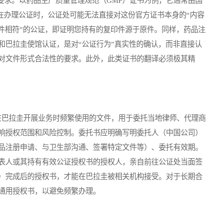
求。以药品生产质量管理规范（GMP）证书为例，它通常由国
在办理公证时，公证处可能无法直接对这份官方证书本身的“内容
原件相符”的公证，即证明您持有的复印件源于原件。同样，药品注
和巴拉圭使馆认证，是对“公证行为”真实性的确认，而非直接认
对文件形式合法性的要求。此外，此类证书的翻译必须极其精
医药企业在巴拉圭开展业务时频繁使用的文件，用于委托当地律师、代理商
响授权范围和风险控制。委托书应明确写明委托人（中国公司）
品注册申请、与卫生部沟通、签署特定文件等）、委托有效期。
表人或其持有有效公证授权书的授权人，亲自前往公证处当面签
）完成后的授权书，才能在巴拉圭被相关机构接受。对于长期合
通用授权书，以避免频繁办理。