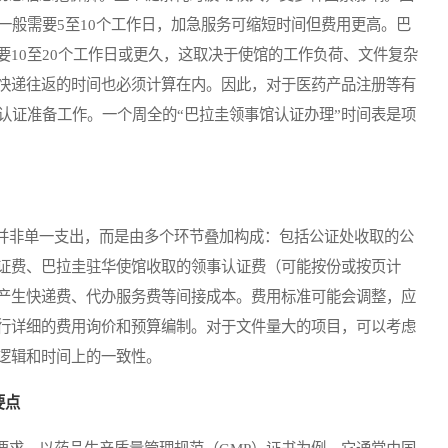
一般需要5至10个工作日，加急服务可缩短时间但费用更高。巴
10至20个工作日或更久，这取决于使馆的工作负荷、文件复杂
快递往返的时间也必须计算在内。因此，对于医药产品注册等有
认证准备工作。一个周全的“巴拉圭领事馆认证办理”时间表是项
非单一支出，而是由多个环节叠加构成：包括公证处收取的公
证费、巴拉圭驻华使馆收取的领事认证费（可能按份或按页计
产生快递费、代办服务费等间接成本。费用标准可能会调整，应
行详细的费用询价和预算编制。对于文件量大的项目，可以考虑
逻辑和时间上的一致性。
要点