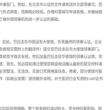
外事部门。例如，在北京市公证的文件通常送外交部领事司，而
行形式审查，周期相对较短。办理时需填写申请表格，并缴纳相
了被外国领事机构进一步认证的基础。
目前，巴拉圭在中国设有大使馆，负责最终的领事认证。企业
及按规定需附上的翻译件）提交至巴拉圭驻华大使馆领事部门。
章和签字真实有效，然后加盖巴拉圭驻华使馆的领事认证章，完
致：首先，务必提前通过使馆官网或电话确认最新的提交材料清
必须整洁、无涂改、无装订死角掩盖信息。再者，部分使馆可能
件（如商业发票）提供额外说明。对于医药行业专用的GMP证书
忌临急抱佛脚。整个链条耗时波动较大，受多种因素影响。国