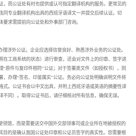
证，而公证处有时也提供或认可指定翻译机构的服务。更常见的
连同专业翻译机构出具的西班牙语译文一并提交后续认证。切
体要求需提前向公证处和外事部门咨询。
理涉外公证。企业应选择信誉良好、熟悉涉外业务的公证处。
照在工商系统的状态）进行审查，还会对文件上的印章、签字进
理“原件与复印件相符”公证；对于签署类文件（如授权书），则
署，办理“签名、印鉴属实”公证。务必向公证处明确说明文件将
格式。公证书会以中文出具，并附上西班牙语或英语的摘要性译
译不同）。取得公证书后，请仔细核对所有信息，确保无误。
领馆，而是需要送交中国外交部领事司或企业所在地被授权的
，其目的是确认我国公证处印章和公证员签字的真实性。您需要根