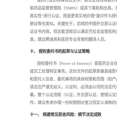
医药行业的特殊资质文件，其认证往往有额外要
家药品监督管理局（NMPA）或其下属机构出具。
真实性”进行公证，而是更常见地办理“复印件与
册证等也类似。关键在于，后续的中国外交部认证
证证书内容。但这套流程足以满足巴拉圭监管机构
准，建议聘请具有医药专业背景的翻译人员。
十、 授权委托书的起草与认证策略
授权委托书（Power of Attorney）是
或员工处理特定事务。这份文件的起草质量直接影
和受托人信息、委托事项的具体权限和范围（如产
语言应严谨无歧义。公证时，必须由公司的法定代
署。整个认证流程（公证、外交部认证、使馆认证
作，建议考虑办理一份权限相对宽泛但定义清晰的
十一、 规避常见拒收风险：细节决定成败