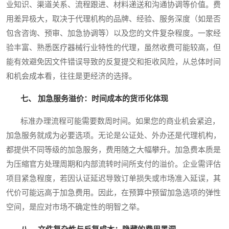
业知识、渠道关系、流程跟进、材料递送和沟通协调等价值。费
用差异极大，取决于代理机构的品牌、经验、服务深度（如是否
包含咨询、预审、加急协调等）以及您的文件复杂程度。一家经
验丰富、熟悉医疗器械行业特性的代理，虽然收费可能较高，但
能有效避免因文件错误导致的反复提交和拒收风险，从总体时间
和机会成本看，往往是更经济的选择。
七、 加急服务溢价：时间成本的货币化体现
标准办理流程可能需要数周时间。如果您的商业机会紧迫，
加急服务就成为必要选项。无论是公证处、外办还是代理机构，
都提供不同等级的加急服务，费用随之大幅攀升。加急费本质是
为压缩官方处理周期和内部流转时间所支付的溢价。企业需评估
项目紧急程度，若因认证延迟导致订单损失或市场准入延误，其
代价可能远高于加急费用。因此，在预算中预留加急选项的弹性
空间，是应对市场不确定性的明智之举。