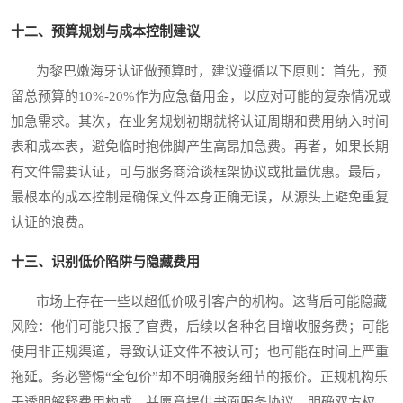
十二、预算规划与成本控制建议
为黎巴嫩海牙认证做预算时，建议遵循以下原则：首先，预
留总预算的10%-20%作为应急备用金，以应对可能的复杂情况或
加急需求。其次，在业务规划初期就将认证周期和费用纳入时间
表和成本表，避免临时抱佛脚产生高昂加急费。再者，如果长期
有文件需要认证，可与服务商洽谈框架协议或批量优惠。最后，
最根本的成本控制是确保文件本身正确无误，从源头上避免重复
认证的浪费。
十三、识别低价陷阱与隐藏费用
市场上存在一些以超低价吸引客户的机构。这背后可能隐藏
风险：他们可能只报了官费，后续以各种名目增收服务费；可能
使用非正规渠道，导致认证文件不被认可；也可能在时间上严重
拖延。务必警惕“全包价”却不明确服务细节的报价。正规机构乐
于透明解释费用构成，并愿意提供书面服务协议，明确双方权