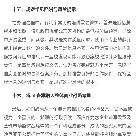
十五、规避常见陷阱与风险提示
在办理过程中，有几个常见的陷阱需要警惕。首先是低估总
成本和周期，仅以政府规费或某家机构的最低报价做预算，导致
中途资金或时间紧张。其次是文件质量问题，使用不专业的翻译
或未经合规认证的文件。第三是信息不实，在申请表中提供不准
确或误导性的信息，一旦被发现可能导致备案被撤销并承担法律
责任。第四是忽视后续义务，认为备案完成就万事大吉，忽略了
信息变更时的更新备案义务。选择信誉良好的合作伙伴，保持全
程信息的透明与真实，是规避这些风险的根本。
十六、将odi备案融入整体商业战略考量
最后，我们必须从一个更高的视角来看待odi备案。它不应被
视为一个孤立的、繁琐的行政手续，而应作为您企业进军欧盟及
全球市场整体战略中的一个有机组成部分。成功的备案为您的爱
沙尼亚子公司提供了坚实的法律立足点，使其能够合规地享受爱