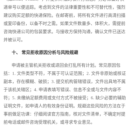
递单号以便追踪。考虑到文件的法律重要性和不可替代性，强烈
建议购买足额的快递保险。在邮寄前，将所有文件进行高清扫描
或复印备份，以备不时之需。如果文件数量多、体积大，需提前
咨询快递公司的包装要求。与接收方保持沟通，确认文件已送达
并被认可。
十、 常见拒收原因分析与风险规避
申请被主管机关拒收或退回会打乱所有计划。常见原因包
括：1. 文件类型不符，不属于可认证范围；2. 文件非原始或核证
副本，存在模糊、破损；3. 提交机构管辖错误，文件出具地不属
于该机关辖区；4. 申请表填写错误、信息不全或与文件内容不
符；5. 未缴纳足额费用或支付方式不被接受；6. 缺少必要的辅助
证明文件，如申请人的有效身份证明。规避这些风险的方法在于
事前做足功课：仔细阅读官方指南，核对文件清单，不确定时提
前电话或邮件咨询受理机关，或寻求专业意见。