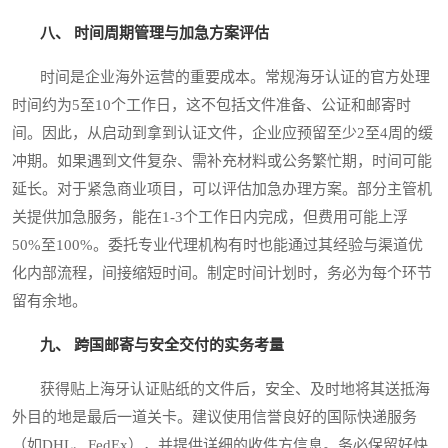
八、 时间周期管理与加急方案评估
时间是企业海外运营的重要成本。常规海牙认证的官方处理
时间约为5至10个工作日，这不包括文件准备、公证和邮寄时
间。因此，从启动到拿到认证文件，企业应预留至少2至4周的缓
冲期。如果遇到文件复杂、需补充材料或公务繁忙期，时间可能
延长。对于紧急商业项目，可以评估加急办理方案。部分主管机
关提供加急服务，能在1-3个工作日内完成，但费用可能上浮
50%至100%。委托专业代理机构有时也能通过其经验与渠道优
化内部流程，间接缩短时间。制定时间计划时，务必为每个环节
留有余地。
九、 跨国邮寄与安全交付的实务考量
获得贴上海牙认证贴纸的文件后，安全、及时地将其送抵海
外目的地是最后一道关卡。建议使用信誉良好的国际快递服务
（如DHL、FedEx），并提供详细的收件方信息。务必保留好快