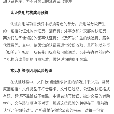
动认证程序，为不可预见的延误留出缓冲。
认证费用的构成与预算
认证费用是项目预算中必须考虑的部分。费用是分段产生
的：包括公证处的公证费、翻译费；外事办和外交部的认证费；
莱索托驻华使领馆的领事认证费；以及可能产生的快递费、服务
代理费等。其中，使领馆的认证费通常按份收取，且可能以外币
（如美元）标价。所有费用标准都可能调整，务必在办理前向各
个机构咨询最新的收费标准，做好详细的费用预算。
常见拒签原因与风险规避
在认证过程中，文件被退回要求补正的情况并不少见。常见
原因包括：文件类型不符合要求、文件已过期、公证或认证格式
有误、翻译不准确或不完整、申请表填写错误、缺少必要的辅助
材料、文件装订顺序不对等。规避这些风险的关键在于“事前确
认”和“仔细核对”。严格遵循使领馆公布的指南，对每一份文