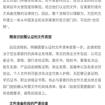
及公共部门所接受和采信。对于莱索托而言，这份认证的终点站
是其驻华大使馆或领事馆。经过他们认证的文件，在莱索托境内
才具备完整的法律效力。因此，整个流程可以理解为，为您的文
件建立一条从中国发证机关到莱索托官方部门的、可信的“信任
链”。
精准识别需认证的文件类型
启动流程前，明确需要认证的文件清单是第一步。这通常取
决于您在莱索托的具体业务场景。常见的商业文件包括：公司注
册证书、章程、银行资信证明、委托书、授权书、董事会决议、
股东名册、产品自由销售证明、商业发票、装箱单以及各类合同
协议。个人文件则可能涉及法定代表人护照、无犯罪记录证明、
学历证书、职业资格证书等。务必与莱索托的合作方或当地主管
部门提前确认所需文件的具体清单、版本（如是否需要翻译）及
有效期要求，避免后续返工。
文件准备阶段的严谨自查