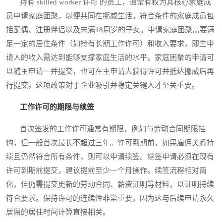
持有 skilled worker 许可 的员工，通常有权为其核心家庭成
员申请家庭团聚，以便共同在挪威生活。符合条件的家庭成员包
括配偶、注册伴侣以及未满18周岁的子女。申请家庭团聚需要满
足一定的居住条件（如持有长期工作许可）和收入要求，即主申
请人的收入需达到能够支撑家庭生活的水平。家庭团聚的申请可
以随主申请一并提交，也可在主申请人获得许可并抵达挪威后再
行提交。这项政策对于企业吸引并稳定关键人才至关重要。
工作许可的期限与续签
首次签发的工作许可通常有期限，例如与劳动合同期限挂
钩，但一般首次最长不超过三年。许可到期前，如果雇佣关系持
续且仍然符合所有条件，则可以申请续签。续签申请必须在现有
许可到期前提交，建议提前至少一个月操作。续签流程相对简
化，但仍需提交更新的劳动合同、薪资证明等材料，以证明持续
符合要求。保持许可的连续性非常重要，因为这与后续申请永久
居留的居住时间计算直接相关。